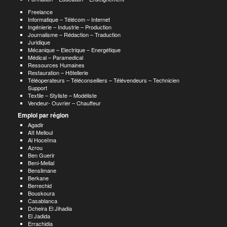
Freelance
Informatique – Télécom – Internet
Ingénierie – Industrie – Production
Journalisme – Rédaction – Traduction
Juridique
Mécanique – Electrique – Energétique
Médical – Paramedical
Ressources Humaines
Restauration – Hôtellerie
Téléoperateurs – Téléconseillers – Télévendeurs – Technicien
Support
Textile – Styliste – Modéliste
Vendeur- Ouvrier – Chauffeur
Emploi par région
Agadir
Aït Melloul
Al Hoceïma
Azrou
Ben Guerir
Beni-Mellal
Benslimane
Berkane
Berrechid
Bouskoura
Casablanca
Dcheira El Jihadia
El Jadida
Errachidia