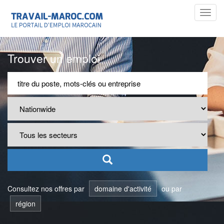
Toggl
navig
Trouver un emploi
Consultez nos offres par
domaine d'activité
ou par
région