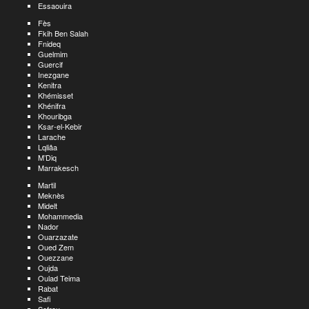
Essaouira
Fès
Fkih Ben Salah
Fnideq
Guelmim
Guercif
Inezgane
Kenitra
Khémisset
Khénifra
Khouribga
Ksar-el-Kebir
Larache
Lqliâa
M’Diq
Marrakesch
Martil
Meknès
Midelt
Mohammedia
Nador
Ouarzazate
Oued Zem
Ouezzane
Oujda
Oulad Teima
Rabat
Safi