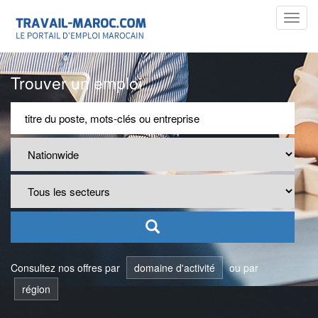
Toggl
navig
Trouver un emploi
Consultez nos offres par
domaine d'activité
ou par
région