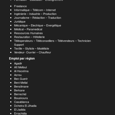
Freelance
Informatique – Télécom – Internet
Ingénierie – Industrie – Production
Journalisme – Rédaction – Traduction
Juridique
Mécanique – Electrique – Energétique
Médical – Paramedical
Ressources Humaines
Restauration – Hôtellerie
Téléoperateurs – Téléconseillers – Télévendeurs – Technicien
Support
Textile – Styliste – Modéliste
Vendeur- Ouvrier – Chauffeur
Emploi par région
Agadir
Aït Melloul
Al Hoceïma
Azrou
Ben Guerir
Beni-Mellal
Benslimane
Berkane
Berrechid
Bouskoura
Casablanca
Dcheira El Jihadia
El Jadida
Errachidia