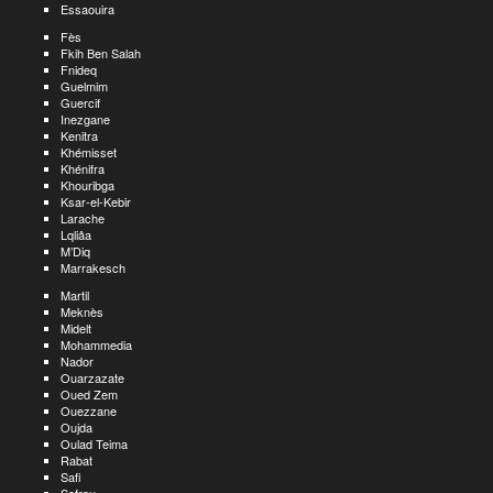
Essaouira
Fès
Fkih Ben Salah
Fnideq
Guelmim
Guercif
Inezgane
Kenitra
Khémisset
Khénifra
Khouribga
Ksar-el-Kebir
Larache
Lqliâa
M’Diq
Marrakesch
Martil
Meknès
Midelt
Mohammedia
Nador
Ouarzazate
Oued Zem
Ouezzane
Oujda
Oulad Teima
Rabat
Safi