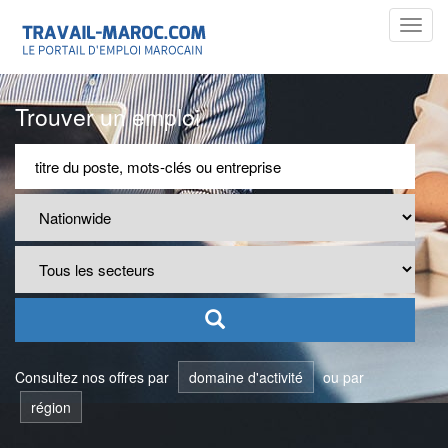
Toggl
navig
Trouver un emploi
Consultez nos offres par
domaine d'activité
ou par
région