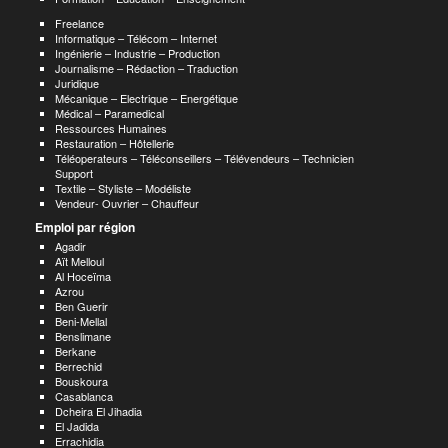
Freelance
Informatique – Télécom – Internet
Ingénierie – Industrie – Production
Journalisme – Rédaction – Traduction
Juridique
Mécanique – Electrique – Energétique
Médical – Paramedical
Ressources Humaines
Restauration – Hôtellerie
Téléoperateurs – Téléconseillers – Télévendeurs – Technicien
Support
Textile – Styliste – Modéliste
Vendeur- Ouvrier – Chauffeur
Emploi par région
Agadir
Aït Melloul
Al Hoceïma
Azrou
Ben Guerir
Beni-Mellal
Benslimane
Berkane
Berrechid
Bouskoura
Casablanca
Dcheira El Jihadia
El Jadida
Errachidia