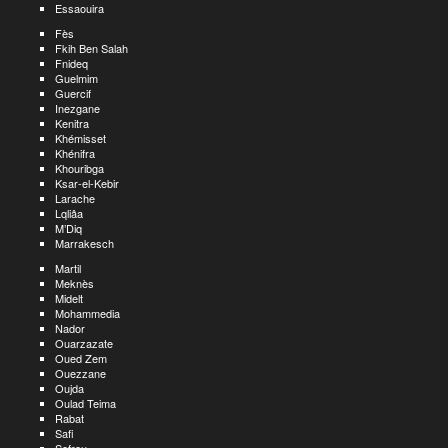
Essaouira
Fès
Fkih Ben Salah
Fnideq
Guelmim
Guercif
Inezgane
Kenitra
Khémisset
Khénifra
Khouribga
Ksar-el-Kebir
Larache
Lqliâa
M’Diq
Marrakesch
Martil
Meknès
Midelt
Mohammedia
Nador
Ouarzazate
Oued Zem
Ouezzane
Oujda
Oulad Teima
Rabat
Safi