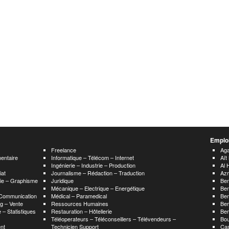
Emploi
Freelance
Aga
mentaire
Informatique – Télécom – Internet
Aït
Ingénierie – Industrie – Production
Al 
iat
Journalisme – Rédaction – Traduction
Az
hie – Graphisme
Juridique
Ben
Mécanique – Electrique – Energétique
Ben
 Communication
Médical – Paramedical
Ben
g – Vente
Ressources Humaines
Be
 – Statistiques
Restauration – Hôtellerie
Ber
Téléoperateurs – Téléconseillers – Télévendeurs –
Bo
nt
Technicien Support
Ca