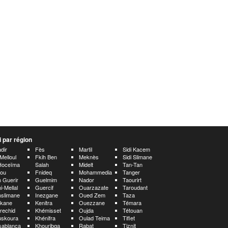
 par région
dir
Fès
Martil
Sidi Kacem
 Melloul
Fkih Ben
Meknès
Sidi Slimane
Hoceïma
Salah
Midelt
Tan-Tan
rou
Fnideq
Mohammedia
Tanger
 Guerir
Guelmim
Nador
Taourirt
i-Mellal
Guercif
Ouarzazate
Taroudant
slimane
Inezgane
Oued Zem
Taza
rkane
Kenitra
Ouezzane
Témara
rechid
Khémisset
Oujda
Tétouan
uskoura
Khénifra
Oulad Teima
Tiflet
sablanca
Khouribga
Rabat
Tiznit