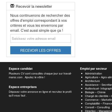
Recevoir la newsletter
Nous continuerons de rechercher des
offres d'emploi correspondant à vos
critères et vous les enverrons par
email. C’est aussi simple que ça !
Saisissez
votre
adresse
email
RECEVOIR LES OFFRES
Espace candidat
Emploi par secteur
Plusieurs CV sont consultés chaque jour sur travail-
Administration
maroc.com . Ajoutez le vôtre !
Agriculture – Agro-ali
Architecture
Assistance – Secrétar
Espace entreprises
Audiovisuel- Infograp
Déposez votre annonce en ligne et recrutez le profil
Biologie – Chimie
qu’il vous faut .
Chargé de clientèle –
Commerce – Marketin
Comptabilité – Finance
Conseil – Consulting
Direction – Manageme