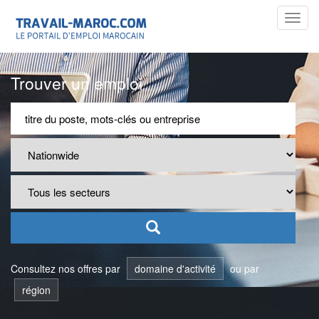
Toggl
navig
Trouver un emploi
Consultez nos offres par
domaine d'activité
ou par
région