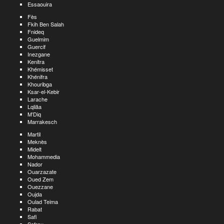
Essaouira
Fès
Fkih Ben Salah
Fnideq
Guelmim
Guercif
Inezgane
Kenitra
Khémisset
Khénifra
Khouribga
Ksar-el-Kebir
Larache
Lqliâa
M’Diq
Marrakesch
Martil
Meknès
Midelt
Mohammedia
Nador
Ouarzazate
Oued Zem
Ouezzane
Oujda
Oulad Teima
Rabat
Safi