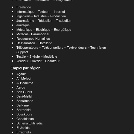
Freelance
Informatique – Télécom – Internet
Ingénierie – Industrie – Production
Journalisme – Rédaction – Traduction
Juridique
Mécanique – Electrique – Energétique
Médical – Paramedical
Ressources Humaines
Restauration – Hôtellerie
Téléoperateurs – Téléconseillers – Télévendeurs – Technicien
Support
Textile – Styliste – Modéliste
Vendeur- Ouvrier – Chauffeur
Emploi par région
Agadir
Aït Melloul
Al Hoceïma
Azrou
Ben Guerir
Beni-Mellal
Benslimane
Berkane
Berrechid
Bouskoura
Casablanca
Dcheira El Jihadia
El Jadida
Errachidia