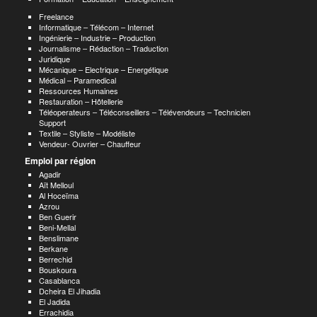
Freelance
Informatique – Télécom – Internet
Ingénierie – Industrie – Production
Journalisme – Rédaction – Traduction
Juridique
Mécanique – Electrique – Energétique
Médical – Paramedical
Ressources Humaines
Restauration – Hôtellerie
Téléoperateurs – Téléconseillers – Télévendeurs – Technicien
Support
Textile – Styliste – Modéliste
Vendeur- Ouvrier – Chauffeur
Emploi par région
Agadir
Aït Melloul
Al Hoceïma
Azrou
Ben Guerir
Beni-Mellal
Benslimane
Berkane
Berrechid
Bouskoura
Casablanca
Dcheira El Jihadia
El Jadida
Errachidia