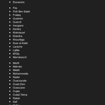
Essaouira
Fès
Fkih Ben Salah
Fnideq
Guelmim
Guercif
Inezgane
Kenitra
Khémisset
Khénifra
Khouribga
Ksar-el-Kebir
Larache
Lqliâa
M’Diq
Marrakesch
Martil
Meknès
Midelt
Mohammedia
Nador
Ouarzazate
Oued Zem
Ouezzane
Oujda
Oulad Teima
Rabat
Safi