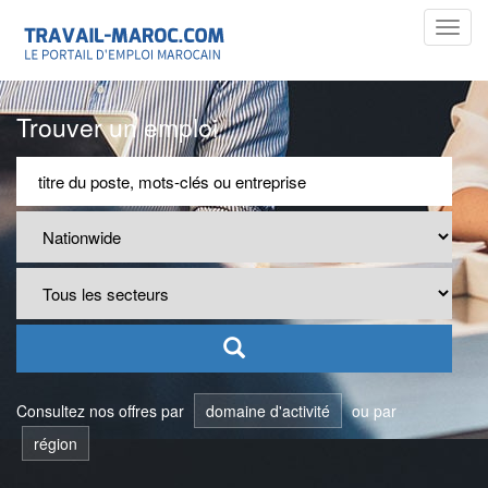
Toggl
navig
Trouver un emploi
Consultez nos offres par
domaine d'activité
ou par
région