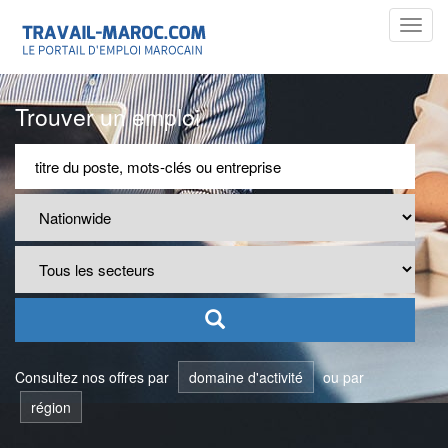
Toggl
navig
Trouver un emploi
Consultez nos offres par
domaine d'activité
ou par
région