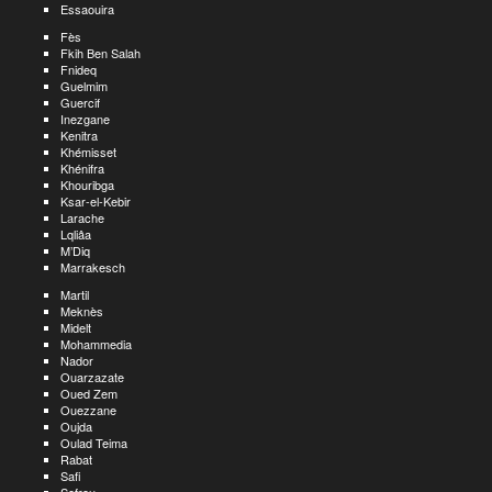
Essaouira
Fès
Fkih Ben Salah
Fnideq
Guelmim
Guercif
Inezgane
Kenitra
Khémisset
Khénifra
Khouribga
Ksar-el-Kebir
Larache
Lqliâa
M’Diq
Marrakesch
Martil
Meknès
Midelt
Mohammedia
Nador
Ouarzazate
Oued Zem
Ouezzane
Oujda
Oulad Teima
Rabat
Safi