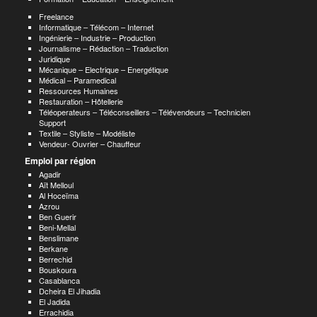
Freelance
Informatique – Télécom – Internet
Ingénierie – Industrie – Production
Journalisme – Rédaction – Traduction
Juridique
Mécanique – Electrique – Energétique
Médical – Paramedical
Ressources Humaines
Restauration – Hôtellerie
Téléoperateurs – Téléconseillers – Télévendeurs – Technicien
Support
Textile – Styliste – Modéliste
Vendeur- Ouvrier – Chauffeur
Emploi par région
Agadir
Aït Melloul
Al Hoceïma
Azrou
Ben Guerir
Beni-Mellal
Benslimane
Berkane
Berrechid
Bouskoura
Casablanca
Dcheira El Jihadia
El Jadida
Errachidia