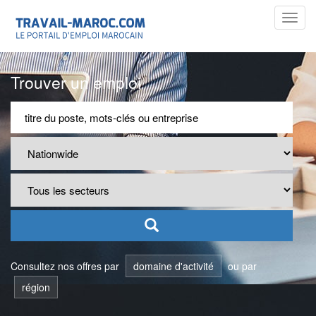
Toggl
navig
Trouver un emploi
Consultez nos offres par
domaine d'activité
ou par
région