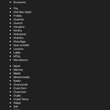
Essaouira
Fès
Fkih Ben Salah
Fnideq
Guelmim
Guercif
Inezgane
Kenitra
Khémisset
Khénifra
Khouribga
Ksar-el-Kebir
Larache
Lqliâa
M’Diq
Marrakesch
Martil
Meknès
Midelt
Mohammedia
Nador
Ouarzazate
Oued Zem
Ouezzane
Oujda
Oulad Teima
Rabat
Safi