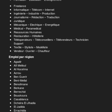
Freelance
Informatique – Télécom – Internet
Ingénierie – Industrie – Production
Journalisme – Rédaction – Traduction
Juridique
Mécanique – Electrique – Energétique
Médical – Paramedical
Ressources Humaines
Restauration – Hôtellerie
Téléoperateurs – Téléconseillers – Télévendeurs – Technicien
Support
Textile – Styliste – Modéliste
Vendeur- Ouvrier – Chauffeur
Emploi par région
Agadir
Aït Melloul
Al Hoceïma
Azrou
Ben Guerir
Beni-Mellal
Benslimane
Berkane
Berrechid
Bouskoura
Casablanca
Dcheira El Jihadia
El Jadida
Errachidia