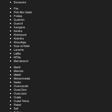
Essaouira
Fès
Fkih Ben Salah
Fnideq
Guelmim
Guercif
Inezgane
Kenitra
Khémisset
Khénifra
Khouribga
Ksar-el-Kebir
Larache
Lqliâa
M’Diq
Marrakesch
Martil
Meknès
Midelt
Mohammedia
Nador
Ouarzazate
Oued Zem
Ouezzane
Oujda
Oulad Teima
Rabat
Safi