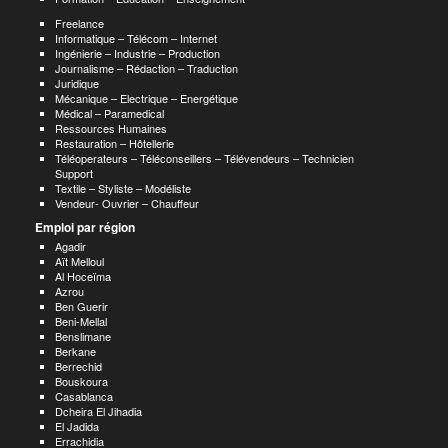
Freelance
Informatique – Télécom – Internet
Ingénierie – Industrie – Production
Journalisme – Rédaction – Traduction
Juridique
Mécanique – Electrique – Energétique
Médical – Paramedical
Ressources Humaines
Restauration – Hôtellerie
Téléoperateurs – Téléconseillers – Télévendeurs – Technicien
Support
Textile – Styliste – Modéliste
Vendeur- Ouvrier – Chauffeur
Emploi par région
Agadir
Aït Melloul
Al Hoceïma
Azrou
Ben Guerir
Beni-Mellal
Benslimane
Berkane
Berrechid
Bouskoura
Casablanca
Dcheira El Jihadia
El Jadida
Errachidia