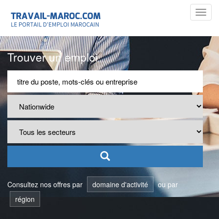
Toggl
navig
Trouver un emploi
Consultez nos offres par
domaine d'activité
ou par
région