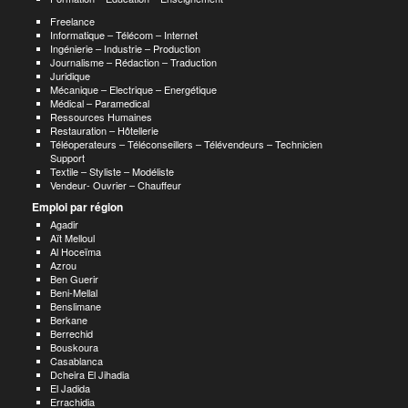
Freelance
Informatique – Télécom – Internet
Ingénierie – Industrie – Production
Journalisme – Rédaction – Traduction
Juridique
Mécanique – Electrique – Energétique
Médical – Paramedical
Ressources Humaines
Restauration – Hôtellerie
Téléoperateurs – Téléconseillers – Télévendeurs – Technicien
Support
Textile – Styliste – Modéliste
Vendeur- Ouvrier – Chauffeur
Emploi par région
Agadir
Aït Melloul
Al Hoceïma
Azrou
Ben Guerir
Beni-Mellal
Benslimane
Berkane
Berrechid
Bouskoura
Casablanca
Dcheira El Jihadia
El Jadida
Errachidia