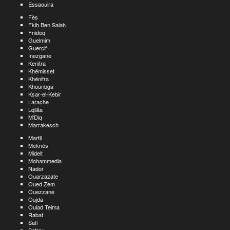
Essaouira
Fès
Fkih Ben Salah
Fnideq
Guelmim
Guercif
Inezgane
Kenitra
Khémisset
Khénifra
Khouribga
Ksar-el-Kebir
Larache
Lqliâa
M’Diq
Marrakesch
Martil
Meknès
Midelt
Mohammedia
Nador
Ouarzazate
Oued Zem
Ouezzane
Oujda
Oulad Teima
Rabat
Safi