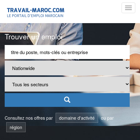
Toggl
navig
Trouver un emploi
Consultez nos offres par
domaine d'activité
ou par
région