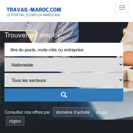
Toggl
navig
Trouver un emploi
Consultez nos offres par
domaine d'activité
ou par
région