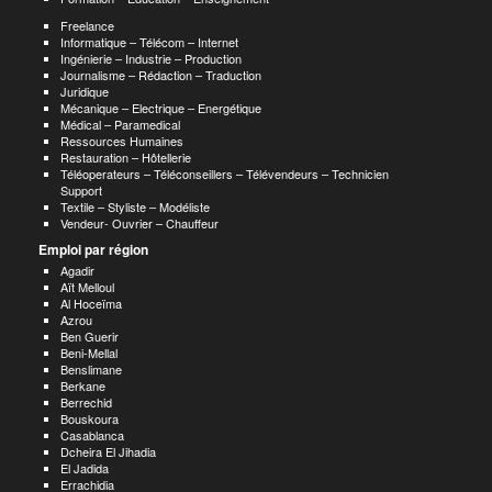
Freelance
Informatique – Télécom – Internet
Ingénierie – Industrie – Production
Journalisme – Rédaction – Traduction
Juridique
Mécanique – Electrique – Energétique
Médical – Paramedical
Ressources Humaines
Restauration – Hôtellerie
Téléoperateurs – Téléconseillers – Télévendeurs – Technicien
Support
Textile – Styliste – Modéliste
Vendeur- Ouvrier – Chauffeur
Emploi par région
Agadir
Aït Melloul
Al Hoceïma
Azrou
Ben Guerir
Beni-Mellal
Benslimane
Berkane
Berrechid
Bouskoura
Casablanca
Dcheira El Jihadia
El Jadida
Errachidia