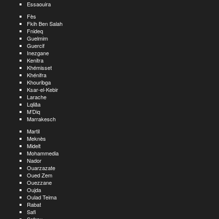
Essaouira
Fès
Fkih Ben Salah
Fnideq
Guelmim
Guercif
Inezgane
Kenitra
Khémisset
Khénifra
Khouribga
Ksar-el-Kebir
Larache
Lqliâa
M’Diq
Marrakesch
Martil
Meknès
Midelt
Mohammedia
Nador
Ouarzazate
Oued Zem
Ouezzane
Oujda
Oulad Teima
Rabat
Safi