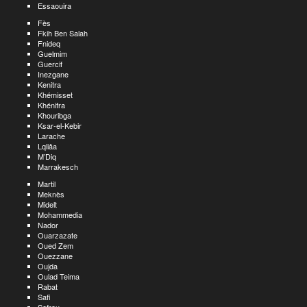
Essaouira
Fès
Fkih Ben Salah
Fnideq
Guelmim
Guercif
Inezgane
Kenitra
Khémisset
Khénifra
Khouribga
Ksar-el-Kebir
Larache
Lqliâa
M’Diq
Marrakesch
Martil
Meknès
Midelt
Mohammedia
Nador
Ouarzazate
Oued Zem
Ouezzane
Oujda
Oulad Teima
Rabat
Safi