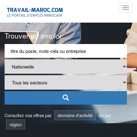
Toggl
navig
Trouver un emploi
Consultez nos offres par
domaine d'activité
ou par
région