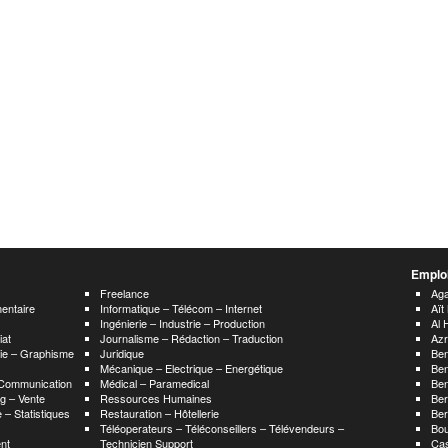
Emploi
Freelance
Aga
mentaire
Informatique – Télécom – Internet
Aït
Ingénierie – Industrie – Production
Al 
iat
Journalisme – Rédaction – Traduction
Az
hie – Graphisme
Juridique
Ben
Mécanique – Electrique – Energétique
Ben
 Communication
Médical – Paramedical
Ben
g – Vente
Ressources Humaines
Be
 – Statistiques
Restauration – Hôtellerie
Ber
Téléoperateurs – Téléconseillers – Télévendeurs –
Bo
nt
Technicien Support
Ca