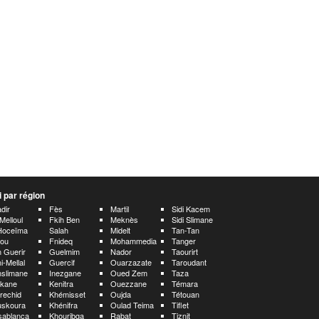
 par région
dir
Fès
Martil
Sidi Kacem
 Melloul
Fkih Ben
Meknès
Sidi Slimane
Hoceïma
Salah
Midelt
Tan-Tan
rou
Fnideq
Mohammedia
Tanger
 Guerir
Guelmim
Nador
Taourirt
i-Mellal
Guercif
Ouarzazate
Taroudant
slimane
Inezgane
Oued Zem
Taza
rkane
Kenitra
Ouezzane
Témara
rechid
Khémisset
Oujda
Tétouan
uskoura
Khénifra
Oulad Teima
Tiflet
sablanca
Khouribga
Rabat
Tiznit