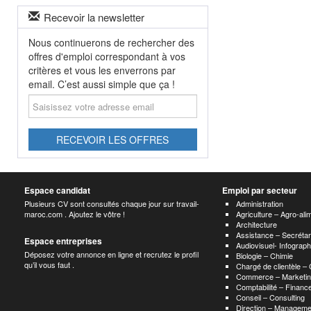
Recevoir la newsletter
Nous continuerons de rechercher des
offres d'emploi correspondant à vos
critères et vous les enverrons par
email. C’est aussi simple que ça !
Saisissez
votre
adresse
email
RECEVOIR LES OFFRES
Espace candidat
Emploi par secteur
Plusieurs CV sont consultés chaque jour sur travail-
Administration
maroc.com . Ajoutez le vôtre !
Agriculture – Agro-ali
Architecture
Assistance – Secrétar
Espace entreprises
Audiovisuel- Infograp
Déposez votre annonce en ligne et recrutez le profil
Biologie – Chimie
qu’il vous faut .
Chargé de clientèle –
Commerce – Marketin
Comptabilité – Finance
Conseil – Consulting
Direction – Manageme