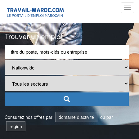
Toggl
navig
Trouver un emploi
Consultez nos offres par
domaine d'activité
ou par
région