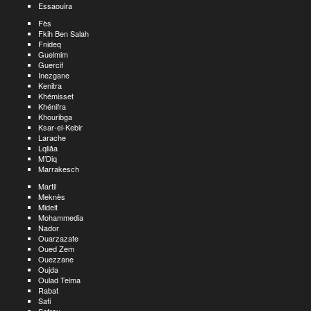
Essaouira
Fès
Fkih Ben Salah
Fnideq
Guelmim
Guercif
Inezgane
Kenitra
Khémisset
Khénifra
Khouribga
Ksar-el-Kebir
Larache
Lqliâa
M’Diq
Marrakesch
Martil
Meknès
Midelt
Mohammedia
Nador
Ouarzazate
Oued Zem
Ouezzane
Oujda
Oulad Teima
Rabat
Safi