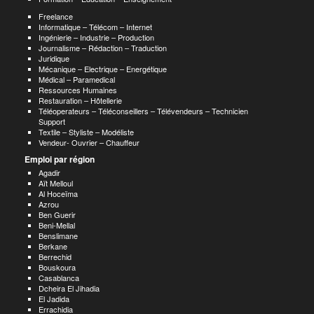
Freelance
Informatique – Télécom – Internet
Ingénierie – Industrie – Production
Journalisme – Rédaction – Traduction
Juridique
Mécanique – Electrique – Energétique
Médical – Paramedical
Ressources Humaines
Restauration – Hôtellerie
Téléoperateurs – Téléconseillers – Télévendeurs – Technicien
Support
Textile – Styliste – Modéliste
Vendeur- Ouvrier – Chauffeur
Emploi par région
Agadir
Aït Melloul
Al Hoceïma
Azrou
Ben Guerir
Beni-Mellal
Benslimane
Berkane
Berrechid
Bouskoura
Casablanca
Dcheira El Jihadia
El Jadida
Errachidia